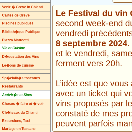
Venir � Greve in Chianti
Le Festival du vin
Cartes de Greve
second week-end du 
Piscines publiques
vendredi précédents
Biblioth�que Publique
Piazza Matteotti
8 septembre 2024
.
Vin et Cuisine
et le vendredi, same
D�gustation des Vins
ferment vers 20h.
Le�ons de cuisine
Sp�cialit�s toscanes
L’idée est que vous 
Restaurants
avec un ticket qui v
Activit�s et Sites
vins proposés par le
Choses � faire et � voir
constaté de mes pro
Ch�teaux du Chianti
peuvent parfois man
Excursions, Taxi
Mariage en Toscane