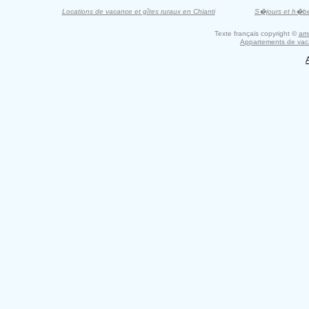
Locations de vacance et gîtes ruraux en Chianti
S�jours et h�b
Texte français copyright ©
am
Appartements de vac