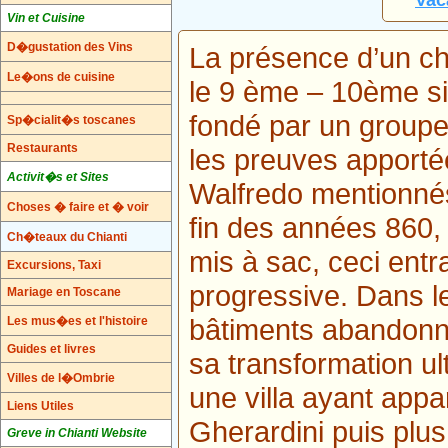
Vac
Vin et Cuisine
D�gustation des Vins
La présence d’un ch
Le�ons de cuisine
le 9 ème – 10ème si
fondé par un groupe 
Sp�cialit�s toscanes
Restaurants
les preuves apportée
Activit�s et Sites
Walfredo mentionné
Choses � faire et � voir
fin des années 860, 
Ch�teaux du Chianti
mis à sac, ceci ent
Excursions, Taxi
progressive. Dans l
Mariage en Toscane
bâtiments abandonné
Les mus�es et l'histoire
Guides et livres
sa transformation ul
Villes de l�Ombrie
une villa ayant appar
Liens Utiles
Gherardini puis plus 
Greve in Chianti Website