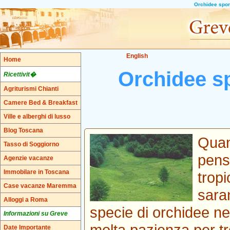
Orchidee spon
English
Home
Orchidee s
Ricettivit�
Agriturismi Chianti
Camere Bed & Breakfast
Ville e alberghi di lusso
Blog Toscana
Quan
Tasso di Soggiorno
pens
Agenzie vacanze
Immobilare in Toscana
trop
Case vacanze Maremma
sara
Alloggi a Roma
specie di orchidee n
Informazioni su Greve
molta pazienza per tr
Date Importante