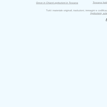
Toscana Itali
Greve in Chianti agriturismi in Toscana
Tutti i materiale originali, traduzioni, immagini e codifi
Agriturismi, az