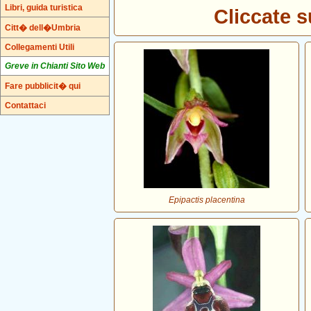
Libri, guida turistica
Cliccate s
Citt� dell�Umbria
Collegamenti Utili
Greve in Chianti Sito Web
Fare pubblicit� qui
Contattaci
Epipactis placentina