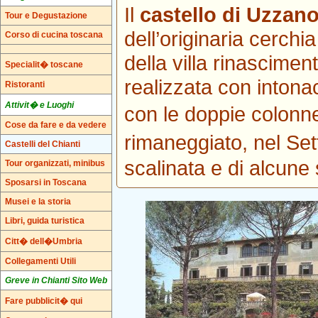
Il
castello di Uzzan
Tour e Degustazione
dell’originaria cerchi
Corso di cucina toscana
della villa rinascimen
Specialit� toscane
realizzata con intona
Ristoranti
Attivit� e Luoghi
con le doppie colonne
Cose da fare e da vedere
rimaneggiato, nel Se
Castelli del Chianti
scalinata e di alcune 
Tour organizzati, minibus
Sposarsi in Toscana
Musei e la storia
Libri, guida turistica
Citt� dell�Umbria
Collegamenti Utili
Greve in Chianti Sito Web
Fare pubblicit� qui