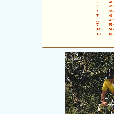
(4)
35
(5)
40,
(6)
44,
(7)
46,
(8)
49,
(9)
55,
(10)
59,
(11)
68,