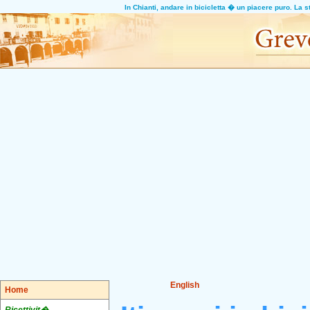
In Chianti, andare in bicicletta � un piacere puro. La s
English
Home