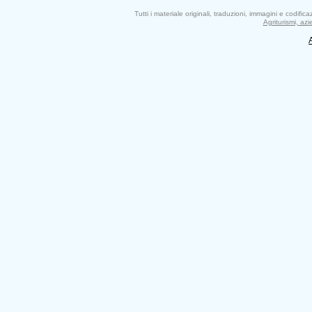
Tutti i materiale originali, traduzioni, immagini e codifi
Agriturismi, az