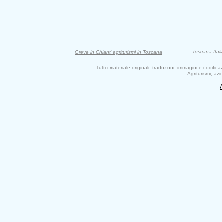
Toscana Itali
Greve in Chianti agriturismi in Toscana
Tutti i materiale originali, traduzioni, immagini e codifi
Agriturismi, az