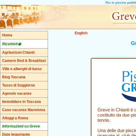
Per le piscine pubbl
English
Home
G
Ricettivit�
Agriturismi Chianti
Camere Bed & Breakfast
Ville e alberghi di lusso
Blog Toscana
Tasso di Soggiorno
Agenzie vacanze
Immobilare in Toscana
Greve in Chianti è 
Case vacanze Maremma
costituito da due pi
Alloggi a Roma
tennis.
Informazioni su Greve
Una delle due pisci
Date Importante
riservate al club de